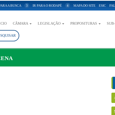
 PARA A BUSCA
3
IR PARA O RODAPÉ
4
MAPA DO SITE
ESIC
FAL
ICIO
CÂMARA
LEGISLAÇÃO
PROPOSITURAS
SUB
ESQUISAR
CENA