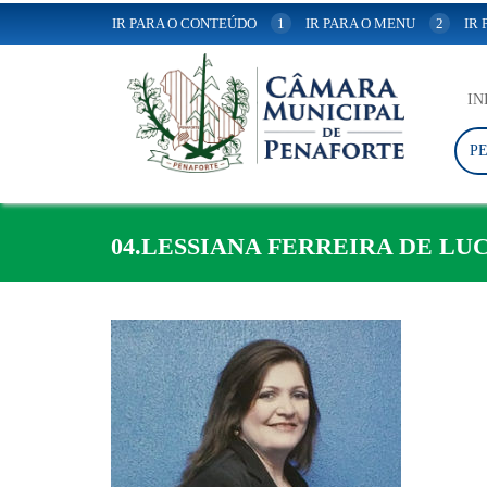
IR PARA O CONTEÚDO
1
IR PARA O MENU
2
IR
IN
P
04.LESSIANA FERREIRA DE LU