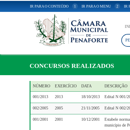
IR PARA O CONTEÚDO
1
IR PARA O MENU
2
IR
IN
P
CONCURSOS REALIZADOS
NÚMERO
EXERCÍCIO
DATA
DESCRIÇÃO
001/2013
2013
18/10/2013
Edital N 001/2
002/2005
2005
21/11/2005
Edital N 002/2
001/2001
2001
10/12/2001
Estabele normas
município de P