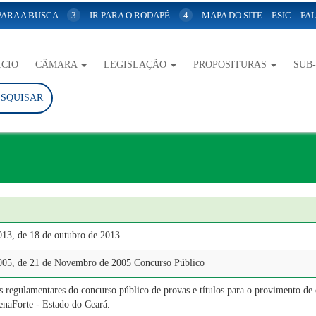
 PARA A BUSCA
3
IR PARA O RODAPÉ
4
MAPA DO SITE
ESIC
FAL
ICIO
CÂMARA
LEGISLAÇÃO
PROPOSITURAS
SUB
ESQUISAR
013, de 18 de outubro de 2013.
005, de 21 de Novembro de 2005 Concurso Público
 regulamentares do concurso público de provas e títulos para o provimento de 
enaForte - Estado do Ceará.