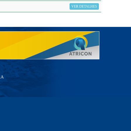
VER DETALHES
RA