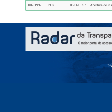
002/1997
1997
06/06/1997
Abertura de ins
PÁ