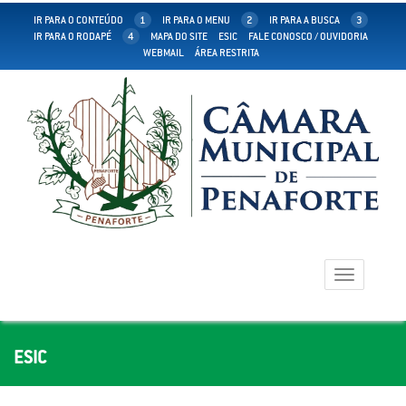
IR PARA O CONTEÚDO
1
IR PARA O MENU
2
IR PARA A BUSCA
3
IR PARA O RODAPÉ
4
MAPA DO SITE
ESIC
FALE CONOSCO / OUVIDORIA
WEBMAIL
ÁREA RESTRITA
Toggle
navigation
ESIC