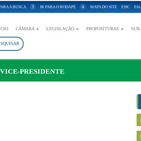
 PARA A BUSCA
3
IR PARA O RODAPÉ
4
MAPA DO SITE
ESIC
FAL
ICIO
CÂMARA
LEGISLAÇÃO
PROPOSITURAS
SUB
ESQUISAR
.VICE-PRESIDENTE