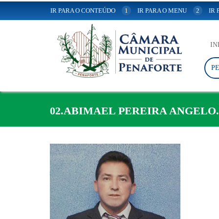
IR PARA O CONTEÚDO
1
IR PARA O MENU
2
IR
IN
P
02.ABIMAEL PEREIRA ANGELO