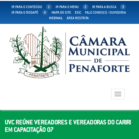
IR PARA O CONTEÚDO
1
IR PARA O MENU
2
IR PARA A BUSCA
3
IR PARA O RODAPÉ
4
MAPA DO SITE
ESIC
FALE CONOSCO / OUVIDORIA
WEBMAIL
ÁREA RESTRITA
Toggle
navigation
UVC REÚNE VEREADORES E VEREADORAS DO CARIRI
EM CAPACITAÇÃO 07