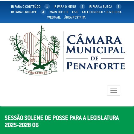
IR PARA O CONTEÚDO
1
IR PARA O MENU
2
IR PARA A BUSCA
3
IR PARA O RODAPÉ
4
MAPA DO SITE
ESIC
FALE CONOSCO / OUVIDORIA
WEBMAIL
ÁREA RESTRITA
Toggle
navigation
SESSÃO SOLENE DE POSSE PARA A LEGISLATURA
2025-2028 06