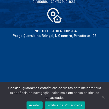
OUVIDORIA
CONTAS PÚBLICAS
CNPJ: 03.089.383/0001-04
Praça Querubina Bringel, N 9 centro, Penaforte - CE
Cookies: guardamos estatísticas de visitas para melhorar sua
experiência de navegação, saiba mais em nossa política de
privacidade.
©2020 CÂMARA MUNICIPAL DE PENAFORTE - PODER LEGISLATIVO - TODOS OS
Aceitar
Política de Privacidade
DIREITOS RESERVADOS.