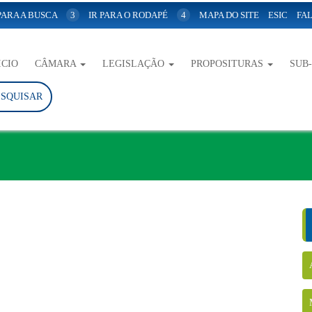
 PARA A BUSCA
3
IR PARA O RODAPÉ
4
MAPA DO SITE
ESIC
FAL
ICIO
CÂMARA
LEGISLAÇÃO
PROPOSITURAS
SUB
ESQUISAR