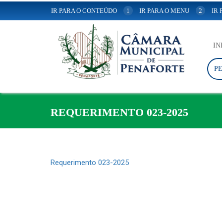
IR PARA O CONTEÚDO
1
IR PARA O MENU
2
IR
IN
P
REQUERIMENTO 023-2025
Requerimento 023-2025