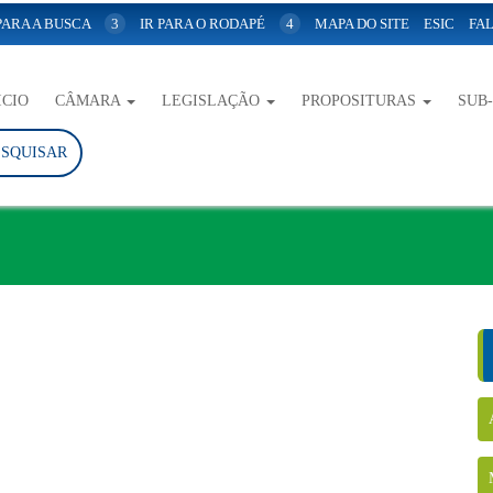
 PARA A BUSCA
3
IR PARA O RODAPÉ
4
MAPA DO SITE
ESIC
FAL
ICIO
CÂMARA
LEGISLAÇÃO
PROPOSITURAS
SUB
ESQUISAR