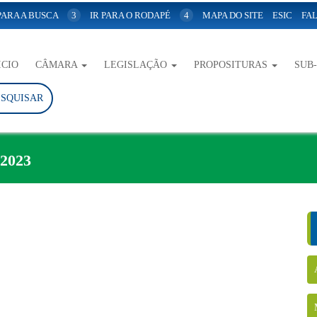
 PARA A BUSCA
3
IR PARA O RODAPÉ
4
MAPA DO SITE
ESIC
FAL
ICIO
CÂMARA
LEGISLAÇÃO
PROPOSITURAS
SUB
ESQUISAR
2023