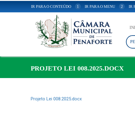
IR PARA O CONTEÚDO
1
IR PARA O MENU
2
IR
IN
P
PROJETO LEI 008.2025.DOCX
Projeto Lei 008.2025.docx