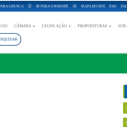
 PARA A BUSCA
3
IR PARA O RODAPÉ
4
MAPA DO SITE
ESIC
FAL
ICIO
CÂMARA
LEGISLAÇÃO
PROPOSITURAS
SUB
ESQUISAR