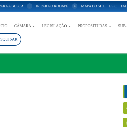
 PARA A BUSCA
3
IR PARA O RODAPÉ
4
MAPA DO SITE
ESIC
FAL
ICIO
CÂMARA
LEGISLAÇÃO
PROPOSITURAS
SUB
ESQUISAR