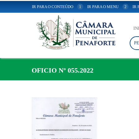
IR PARA O CONTEÚDO
1
IR PARA O MENU
2
IR
IN
P
OFICIO Nº 055.2022