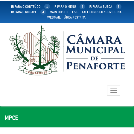
IR PARA O CONTEÚDO
1
IR PARA O MENU
2
IR PARA A BUSCA
3
IR PARA O RODAPÉ
4
MAPA DO SITE
ESIC
FALE CONOSCO / OUVIDORIA
WEBMAIL
ÁREA RESTRITA
Toggle
navigation
MPCE