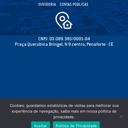
OUVIDORIA
CONTAS PÚBLICAS
CNPJ: 03.089.383/0001-04
Praça Querubina Bringel, N 9 centro, Penaforte - CE
Cookies: guardamos estatísticas de visitas para melhorar sua
experiência de navegação, saiba mais em nossa política de
privacidade.
©2020 CÂMARA MUNICIPAL DE PENAFORTE - PODER LEGISLATIVO - TODOS OS
Aceitar
Política de Privacidade
DIREITOS RESERVADOS.