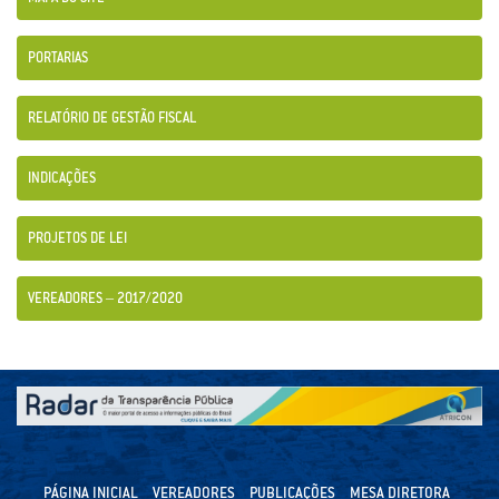
PORTARIAS
RELATÓRIO DE GESTÃO FISCAL
INDICAÇÕES
PROJETOS DE LEI
VEREADORES – 2017/2020
PÁGINA INICIAL
VEREADORES
PUBLICAÇÕES
MESA DIRETORA