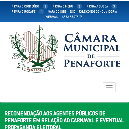
IR PARA O CONTEÚDO
1
IR PARA O MENU
2
IR PARA A BUSCA
3
IR PARA O RODAPÉ
4
MAPA DO SITE
ESIC
FALE CONOSCO / OUVIDORIA
WEBMAIL
ÁREA RESTRITA
Toggle
navigation
RECOMENDAÇÃO AOS AGENTES PÚBLICOS DE
PENAFORTE EM RELAÇÃO AO CARNAVAL E EVENTUAL
PROPAGANDA ELEITORAL