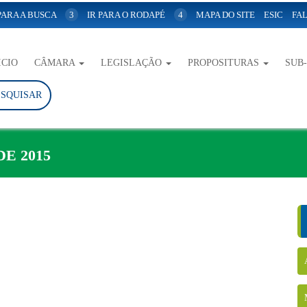
 PARA A BUSCA
3
IR PARA O RODAPÉ
4
MAPA DO SITE
ESIC
FAL
ICIO
CÂMARA
LEGISLAÇÃO
PROPOSITURAS
SUB
ESQUISAR
DE 2015