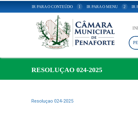
IR PARA O CONTEÚDO
1
IR PARA O MENU
2
IR
IN
P
RESOLUÇAO 024-2025
Resoluçao 024-2025