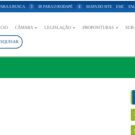
 PARA A BUSCA
3
IR PARA O RODAPÉ
4
MAPA DO SITE
ESIC
FAL
ICIO
CÂMARA
LEGISLAÇÃO
PROPOSITURAS
SUB
ESQUISAR