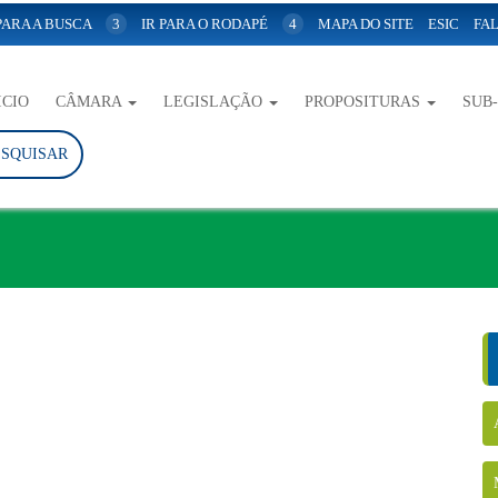
 PARA A BUSCA
3
IR PARA O RODAPÉ
4
MAPA DO SITE
ESIC
FAL
ICIO
CÂMARA
LEGISLAÇÃO
PROPOSITURAS
SUB
ESQUISAR