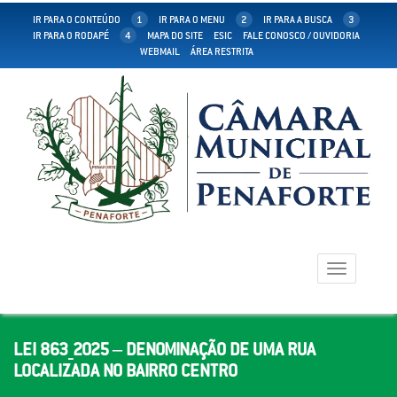
IR PARA O CONTEÚDO
1
IR PARA O MENU
2
IR PARA A BUSCA
3
IR PARA O RODAPÉ
4
MAPA DO SITE
ESIC
FALE CONOSCO / OUVIDORIA
WEBMAIL
ÁREA RESTRITA
Toggle
navigation
LEI 863_2025 – DENOMINAÇÃO DE UMA RUA
LOCALIZADA NO BAIRRO CENTRO