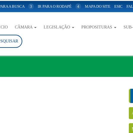
 PARA A BUSCA
3
IR PARA O RODAPÉ
4
MAPA DO SITE
ESIC
FAL
ICIO
CÂMARA
LEGISLAÇÃO
PROPOSITURAS
SUB
ESQUISAR