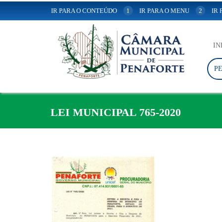
IR PARA O CONTEÚDO
1
IR PARA O MENU
2
IR
IN
P
LEI MUNICIPAL 765-2020