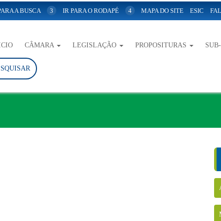
 PARA A BUSCA
3
IR PARA O RODAPÉ
4
MAPA DO SITE
ESIC
FAL
ICIO
CÂMARA
LEGISLAÇÃO
PROPOSITURAS
SUB
ESQUISAR