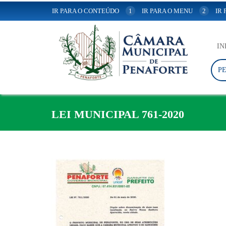
IR PARA O CONTEÚDO
1
IR PARA O MENU
2
IR
IN
P
LEI MUNICIPAL 761-2020