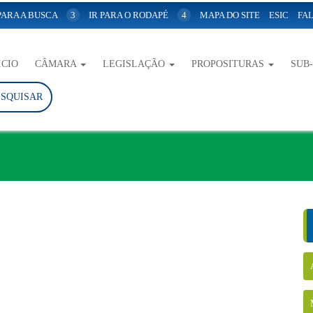
 PARA A BUSCA
3
IR PARA O RODAPÉ
4
MAPA DO SITE
ESIC
FAL
ICIO
CÂMARA
LEGISLAÇÃO
PROPOSITURAS
SUB
ESQUISAR