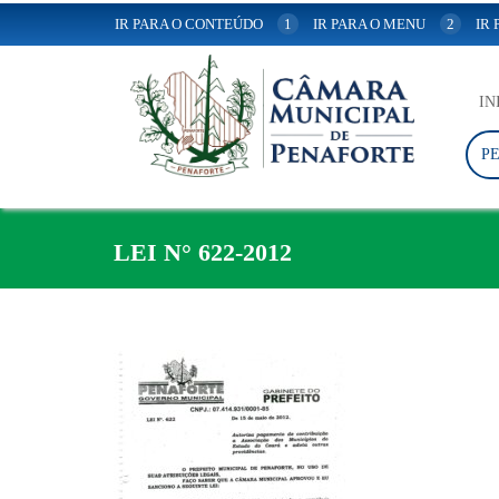
IR PARA O CONTEÚDO
1
IR PARA O MENU
2
IR
IN
P
LEI N° 622-2012