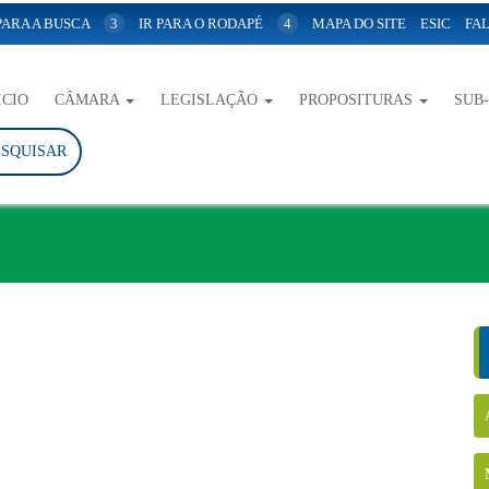
 PARA A BUSCA
3
IR PARA O RODAPÉ
4
MAPA DO SITE
ESIC
FAL
ICIO
CÂMARA
LEGISLAÇÃO
PROPOSITURAS
SUB
ESQUISAR