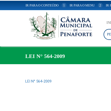
IR PARA O CONTEÚDO
1
IR PARA O MENU
2
IR
IN
P
LEI N° 564-2009
LEI N° 564-2009