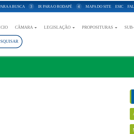
 PARA A BUSCA
3
IR PARA O RODAPÉ
4
MAPA DO SITE
ESIC
FAL
ICIO
CÂMARA
LEGISLAÇÃO
PROPOSITURAS
SUB
ESQUISAR