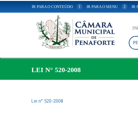
IR PARA O CONTEÚDO
1
IR PARA O MENU
2
IR
IN
P
LEI N° 520-2008
Lei n° 520-2008