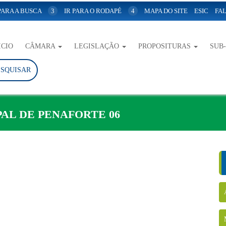
 PARA A BUSCA
3
IR PARA O RODAPÉ
4
MAPA DO SITE
ESIC
FAL
ICIO
CÂMARA
LEGISLAÇÃO
PROPOSITURAS
SUB
ESQUISAR
AL DE PENAFORTE 06