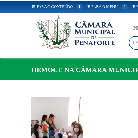
IR PARA O CONTEÚDO
1
IR PARA O MENU
2
IR
IN
P
HEMOCE NA CÂMARA MUNICIP