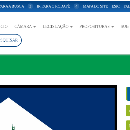
 PARA A BUSCA
3
IR PARA O RODAPÉ
4
MAPA DO SITE
ESIC
FAL
ICIO
CÂMARA
LEGISLAÇÃO
PROPOSITURAS
SUB
ESQUISAR