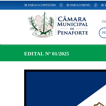
IR PARA O CONTEÚDO
1
IR PARA O MENU
2
IR
IN
P
EDITAL Nº 01/2025