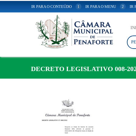
IR PARA O CONTEÚDO
1
IR PARA O MENU
2
IR
IN
P
DECRETO LEGISLATIVO 008-20