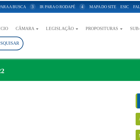
 PARA A BUSCA
3
IR PARA O RODAPÉ
4
MAPA DO SITE
ESIC
FAL
ICIO
CÂMARA
LEGISLAÇÃO
PROPOSITURAS
SUB
ESQUISAR
22