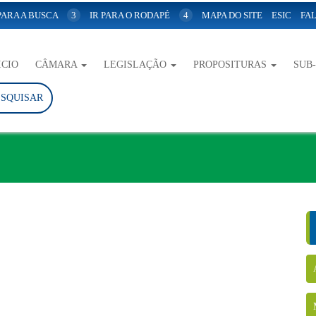
 PARA A BUSCA
3
IR PARA O RODAPÉ
4
MAPA DO SITE
ESIC
FAL
ICIO
CÂMARA
LEGISLAÇÃO
PROPOSITURAS
SUB
ESQUISAR