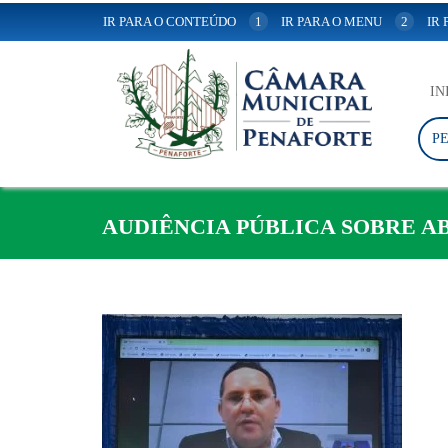
IR PARA O CONTEÚDO
1
IR PARA O MENU
2
IR
IN
P
AUDIÊNCIA PÚBLICA SOBRE A