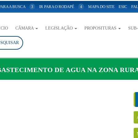
 PARA A BUSCA
3
IR PARA O RODAPÉ
4
MAPA DO SITE
ESIC
FAL
ICIO
CÂMARA
LEGISLAÇÃO
PROPOSITURAS
SUB
ESQUISAR
BASTECIMENTO DE AGUA NA ZONA RURA