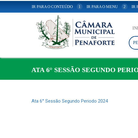
IR PARA O CONTEÚDO
1
IR PARA O MENU
2
IR
IN
P
ATA 6° SESSÃO SEGUNDO PERIO
Ata 6° Sessão Segundo Periodo 2024