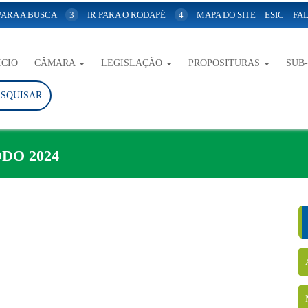
 PARA A BUSCA
3
IR PARA O RODAPÉ
4
MAPA DO SITE
ESIC
FAL
ICIO
CÂMARA
LEGISLAÇÃO
PROPOSITURAS
SUB
ESQUISAR
DO 2024