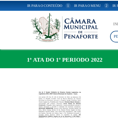
IR PARA O CONTEÚDO
1
IR PARA O MENU
2
IR
IN
P
1ª ATA DO 1º PERIODO 2022