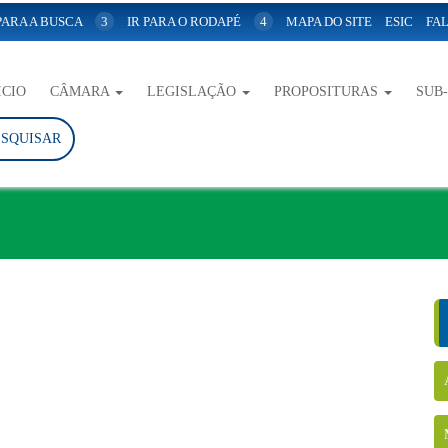
 PARA A BUSCA
3
IR PARA O RODAPÉ
4
MAPA DO SITE
ESIC
FAL
ICIO
CÂMARA
LEGISLAÇÃO
PROPOSITURAS
SUB
ESQUISAR