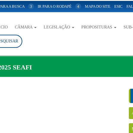
 PARA A BUSCA
3
IR PARA O RODAPÉ
4
MAPA DO SITE
ESIC
FAL
ICIO
CÂMARA
LEGISLAÇÃO
PROPOSITURAS
SUB
ESQUISAR
025 SEAFI