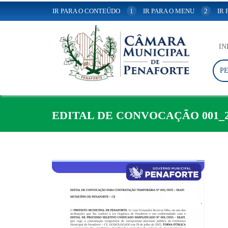
IR PARA O CONTEÚDO
1
IR PARA O MENU
2
IR
IN
P
EDITAL DE CONVOCAÇÃO 001_2