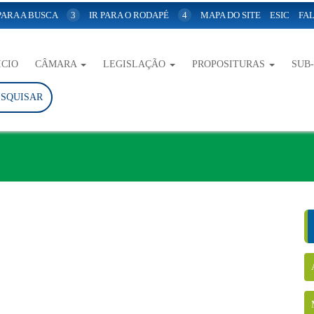
 PARA A BUSCA
3
IR PARA O RODAPÉ
4
MAPA DO SITE
ESIC
FAL
ICIO
CÂMARA
LEGISLAÇÃO
PROPOSITURAS
SUB
ESQUISAR