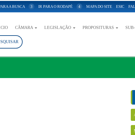
 PARA A BUSCA
3
IR PARA O RODAPÉ
4
MAPA DO SITE
ESIC
FAL
ICIO
CÂMARA
LEGISLAÇÃO
PROPOSITURAS
SUB
ESQUISAR