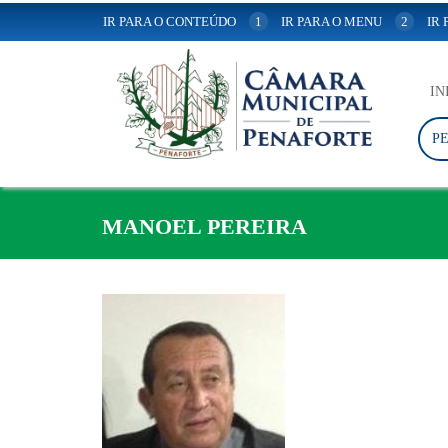
IR PARA O CONTEÚDO
1
IR PARA O MENU
2
IR
IN
P
MANOEL PEREIRA