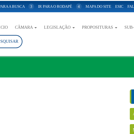
 PARA A BUSCA
3
IR PARA O RODAPÉ
4
MAPA DO SITE
ESIC
FAL
ICIO
CÂMARA
LEGISLAÇÃO
PROPOSITURAS
SUB
ESQUISAR