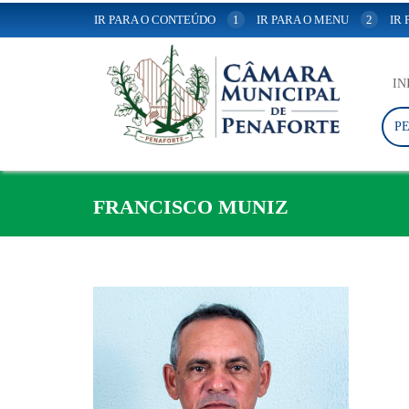
IR PARA O CONTEÚDO
1
IR PARA O MENU
2
IR
IN
P
FRANCISCO MUNIZ