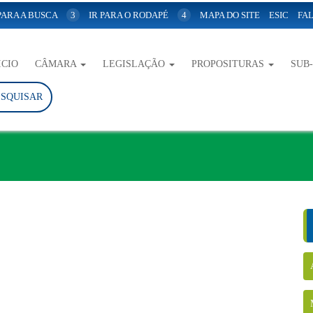
 PARA A BUSCA
3
IR PARA O RODAPÉ
4
MAPA DO SITE
ESIC
FAL
ICIO
CÂMARA
LEGISLAÇÃO
PROPOSITURAS
SUB
ESQUISAR