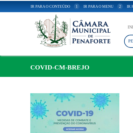
IR PARA O CONTEÚDO
1
IR PARA O MENU
2
IR
IN
P
COVID-CM-BREJO