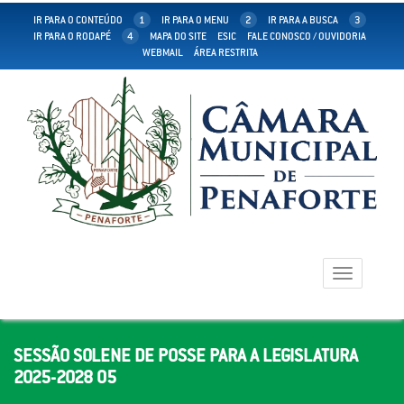
IR PARA O CONTEÚDO
1
IR PARA O MENU
2
IR PARA A BUSCA
3
IR PARA O RODAPÉ
4
MAPA DO SITE
ESIC
FALE CONOSCO / OUVIDORIA
WEBMAIL
ÁREA RESTRITA
Toggle
navigation
SESSÃO SOLENE DE POSSE PARA A LEGISLATURA
2025-2028 05