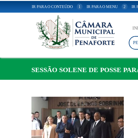
IR PARA O CONTEÚDO
1
IR PARA O MENU
2
IR
IN
P
SESSÃO SOLENE DE POSSE PARA