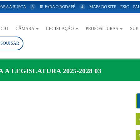
 PARA A BUSCA
3
IR PARA O RODAPÉ
4
MAPA DO SITE
ESIC
FAL
ICIO
CÂMARA
LEGISLAÇÃO
PROPOSITURAS
SUB
ESQUISAR
 A LEGISLATURA 2025-2028 03