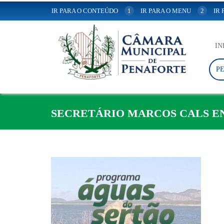
IR PARA O CONTEÚDO
1
IR PARA O MENU
2
IR
IN
P
SECRETÁRIO MARCOS CALS EN