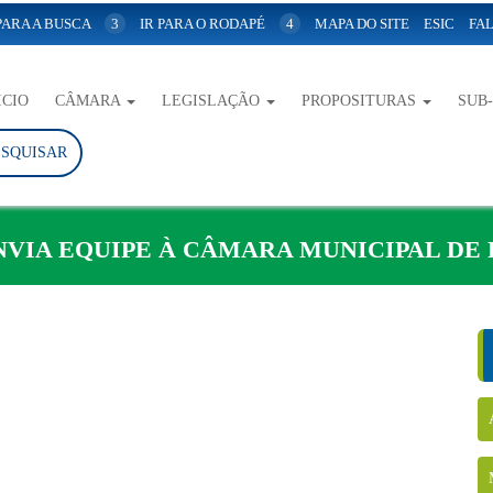
 PARA A BUSCA
3
IR PARA O RODAPÉ
4
MAPA DO SITE
ESIC
FAL
ICIO
CÂMARA
LEGISLAÇÃO
PROPOSITURAS
SUB
ESQUISAR
VIA EQUIPE À CÂMARA MUNICIPAL DE