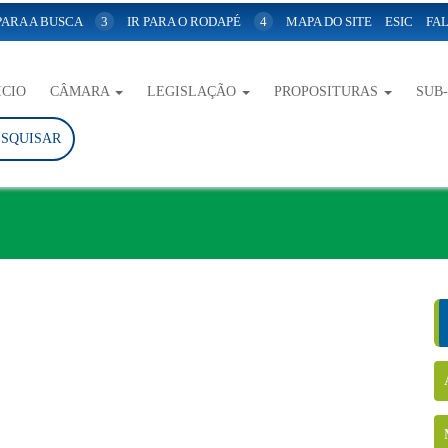
 PARA A BUSCA
3
IR PARA O RODAPÉ
4
MAPA DO SITE
ESIC
FAL
ICIO
CÂMARA
LEGISLAÇÃO
PROPOSITURAS
SUB
ESQUISAR