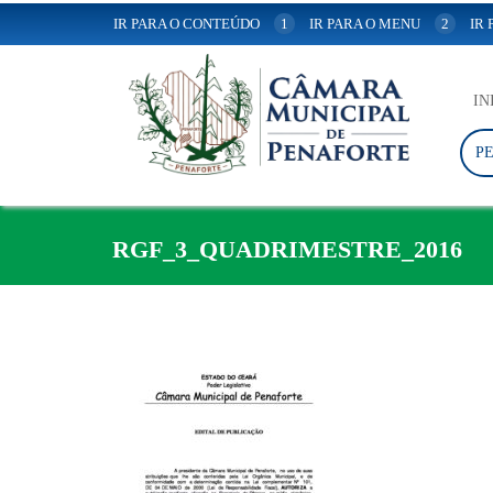
IR PARA O CONTEÚDO
1
IR PARA O MENU
2
IR
IN
P
RGF_3_QUADRIMESTRE_2016