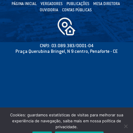
PÁGINA INICIAL
VEREADORES
PUBLICAÇÕES
MESA DIRETORA
OUVIDORIA
CONTAS PÚBLICAS
CNPJ: 03.089.383/0001-04
Praça Querubina Bringel, N 9 centro, Penaforte - CE
Cookies: guardamos estatísticas de visitas para melhorar sua
experiência de navegação, saiba mais em nossa política de
privacidade.
©2020 CÂMARA MUNICIPAL DE PENAFORTE - PODER LEGISLATIVO - TODOS OS