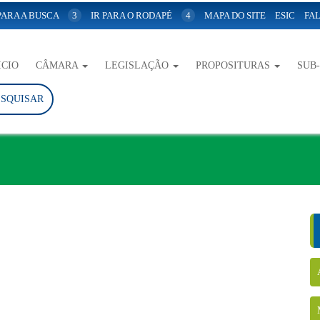
 PARA A BUSCA
3
IR PARA O RODAPÉ
4
MAPA DO SITE
ESIC
FAL
ICIO
CÂMARA
LEGISLAÇÃO
PROPOSITURAS
SUB
ESQUISAR