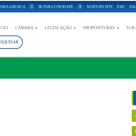
 PARA A BUSCA
3
IR PARA O RODAPÉ
4
MAPA DO SITE
ESIC
FAL
ICIO
CÂMARA
LEGISLAÇÃO
PROPOSITURAS
SUB
ESQUISAR