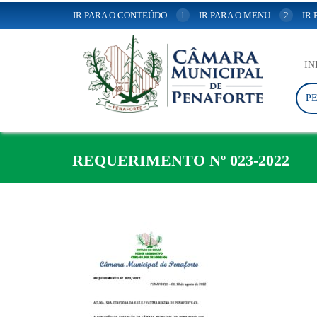
IR PARA O CONTEÚDO
1
IR PARA O MENU
2
IR
IN
P
REQUERIMENTO Nº 023-2022