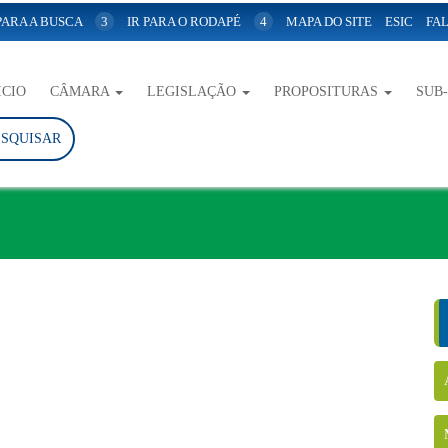
 PARA A BUSCA
3
IR PARA O RODAPÉ
4
MAPA DO SITE
ESIC
FAL
ICIO
CÂMARA
LEGISLAÇÃO
PROPOSITURAS
SUB
ESQUISAR