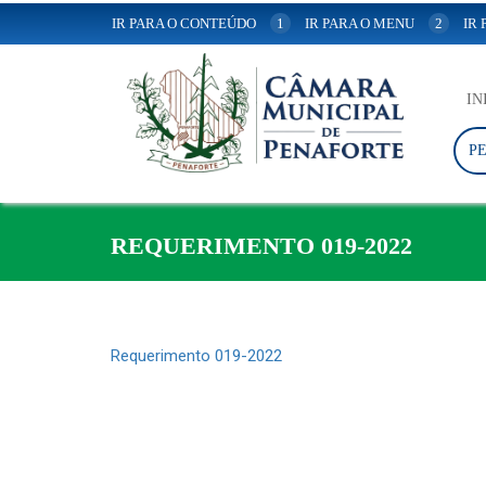
IR PARA O CONTEÚDO
1
IR PARA O MENU
2
IR
IN
P
REQUERIMENTO 019-2022
Requerimento 019-2022