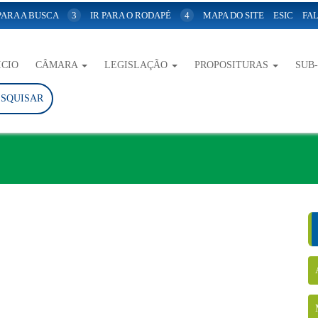
 PARA A BUSCA
3
IR PARA O RODAPÉ
4
MAPA DO SITE
ESIC
FAL
ICIO
CÂMARA
LEGISLAÇÃO
PROPOSITURAS
SUB
ESQUISAR