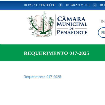
IR PARA O CONTEÚDO
1
IR PARA O MENU
2
IR
IN
P
REQUERIMENTO 017-2025
Requerimento 017-2025