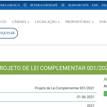
 PARA A BUSCA
3
IR PARA O RODAPÉ
4
MAPA DO SITE
ESIC
FAL
ICIO
CÂMARA
LEGISLAÇÃO
PROPOSITURAS
SUB
ESQUISAR
ROJETO DE LEI COMPLEMENTAR 001/20
A
Ab
Projeto de Lei Complementar 001/2021
01-06-2021
2021