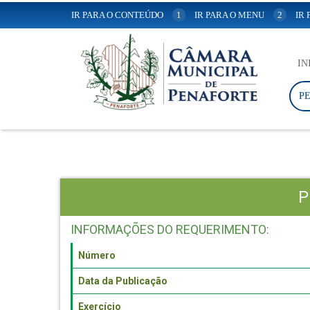
IR PARA O CONTEÚDO
1
IR PARA O MENU
2
IR
IN
P
P
INFORMAÇÕES DO REQUERIMENTO:
Número
Data da Publicação
Exercício