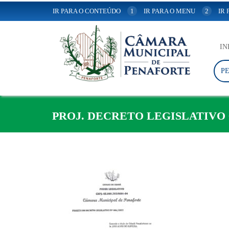
IR PARA O CONTEÚDO
1
IR PARA O MENU
2
IR
IN
P
PROJ. DECRETO LEGISLATIVO 0