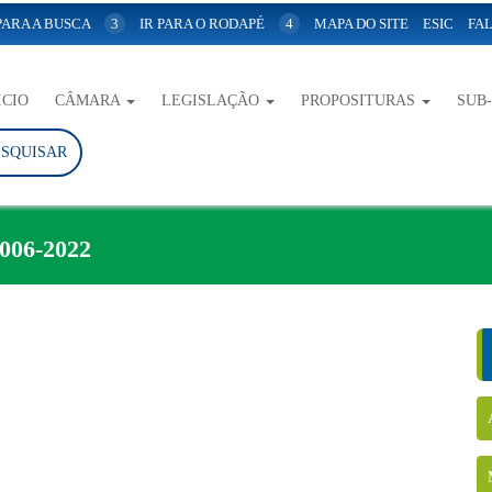
 PARA A BUSCA
3
IR PARA O RODAPÉ
4
MAPA DO SITE
ESIC
FAL
ICIO
CÂMARA
LEGISLAÇÃO
PROPOSITURAS
SUB
ESQUISAR
06-2022