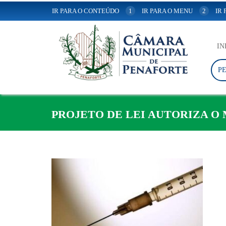
IR PARA O CONTEÚDO
1
IR PARA O MENU
2
IR
IN
P
PROJETO DE LEI AUTORIZA O 