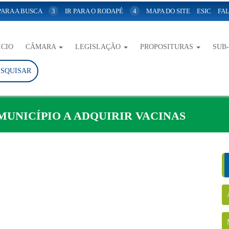
 PARA A BUSCA
3
IR PARA O RODAPÉ
4
MAPA DO SITE
ESIC
FAL
ICIO
CÂMARA
LEGISLAÇÃO
PROPOSITURAS
SUB
ESQUISAR
MUNICÍPIO A ADQUIRIR VACINAS