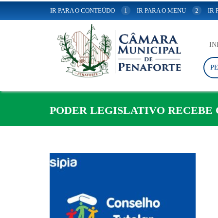
IR PARA O CONTEÚDO
1
IR PARA O MENU
2
IR
IN
P
PODER LEGISLATIVO RECEBE 