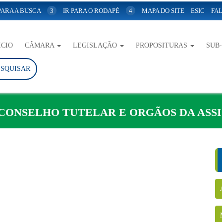
 PARA A BUSCA
3
IR PARA O RODAPÉ
4
MAPA DO SITE
ESIC
FAL
ICIO
CÂMARA
LEGISLAÇÃO
PROPOSITURAS
SUB
ESQUISAR
CONSELHO TUTELAR E ORGÃOS DA ASSI