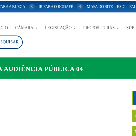
 PARA A BUSCA
3
IR PARA O RODAPÉ
4
MAPA DO SITE
ESIC
FAL
ICIO
CÂMARA
LEGISLAÇÃO
PROPOSITURAS
SUB
ESQUISAR
 AUDIÊNCIA PÚBLICA 04