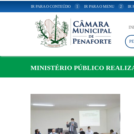
IR PARA O CONTEÚDO
1
IR PARA O MENU
2
IR
IN
P
MINISTÉRIO PÚBLICO REALIZA