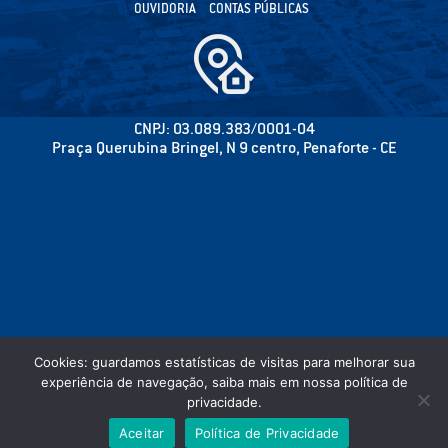
OUVIDORIA
CONTAS PÚBLICAS
CNPJ: 03.089.383/0001-04
Praça Querubina Bringel, N 9 centro, Penaforte - CE
Cookies: guardamos estatísticas de visitas para melhorar sua
experiência de navegação, saiba mais em nossa política de
privacidade.
©2020 CÂMARA MUNICIPAL DE PENAFORTE - PODER LEGISLATIVO - TODOS OS
Aceitar
Política de Privacidade
DIREITOS RESERVADOS.