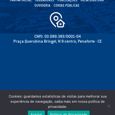
PÁGINA INICIAL
VEREADORES
PUBLICAÇÕES
MESA DIRETORA
OUVIDORIA
CONTAS PÚBLICAS
CNPJ: 03.089.383/0001-04
Praça Querubina Bringel, N 9 centro, Penaforte - CE
Cookies: guardamos estatísticas de visitas para melhorar sua
experiência de navegação, saiba mais em nossa política de
privacidade.
©2020 CÂMARA MUNICIPAL DE PENAFORTE - PODER LEGISLATIVO - TODOS OS
Aceitar
Política de Privacidade